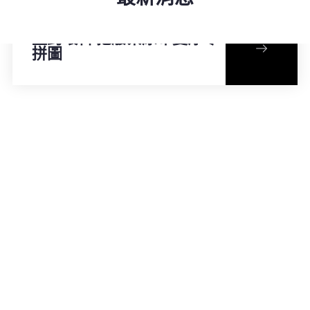
益鈞環科 把廢棄尿布變淨零
拼圖