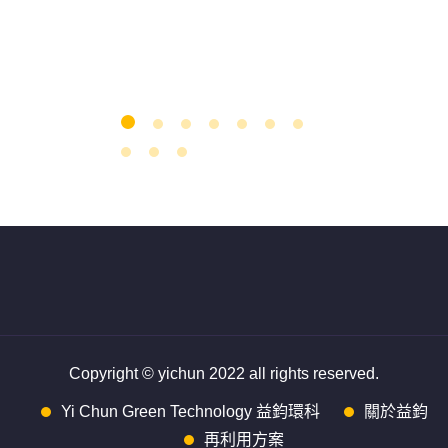
Copyright © yichun 2022 all rights reserved.
Yi Chun Green Technology 益鈞環科
關於益鈞
再利用方案